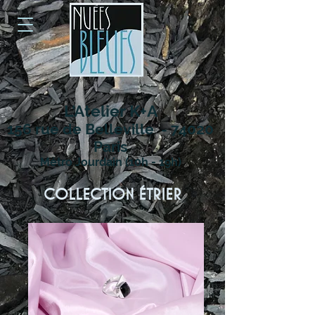
L'Atelier K+A
156 rue de Belleville - 74020
Paris
Métro Jourdain (10h - 19h)
COLLECTION
étrier