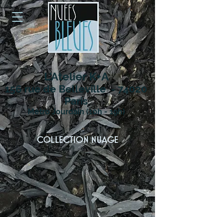
L'Atelier K+A
156 rue de Belleville - 74020
Paris
Métro Jourdain (10h - 19h)
Collection Nuage
Bracelet Jonc
Bague