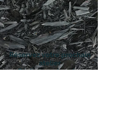
Show More
Réservez votre prochain
atelier
Réalisez vos boucles
d'oreilles en émaux sur
cuivre
avec WECANDOO cliquer ici
Mentions légales
© 2022 par Nuées Bleues
, Photos crédits @ Solene
Cochet photography