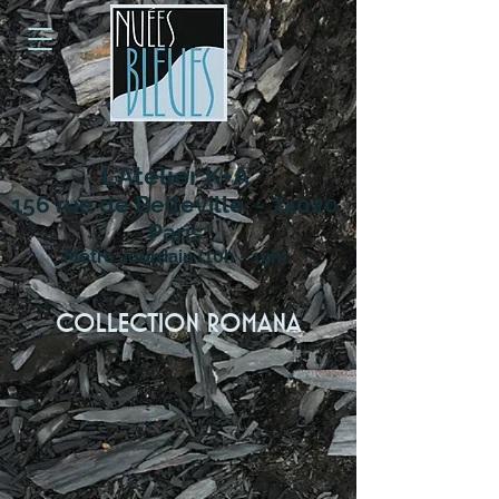
L'Atelier K+A
156 rue de Belleville - 74020
Paris
Métro Jourdain (10h - 19h)
COLLECTION ROMANA
Bague
Bague